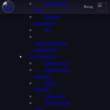
Конструктор
Вход
услуг
Онлайн-
кинотеатр
HR
Технологическое
менторство
Инструменты
Latex-статьи
Биржа труда
роботов
HEIC в
PNG/JPG
Сервер IoT
Репозиторий
книг