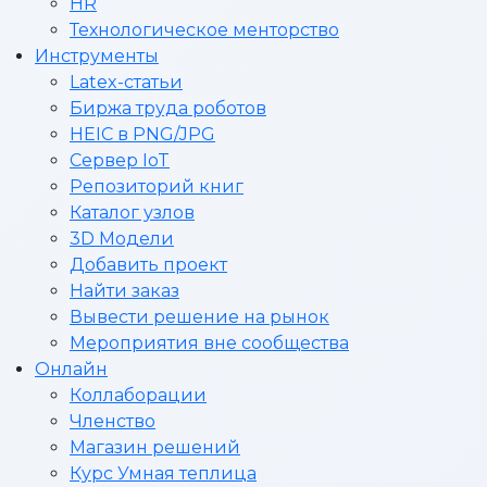
HR
Технологическое менторство
Инструменты
Latex-статьи
Биржа труда роботов
HEIC в PNG/JPG
Сервер IoT
Репозиторий книг
Каталог узлов
3D Модели
Добавить проект
Найти заказ
Вывести решение на рынок
Мероприятия вне сообщества
Онлайн
Коллаборации
Членство
Магазин решений
Курс Умная теплица