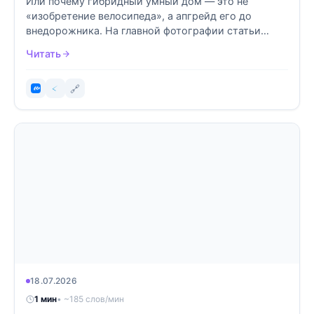
Или почему гибридный умный дом — это не
«изобретение велосипеда», а апгрейд его до
внедорожника. На главной фотографии статьи
сфотографирован дисплей, на которы...
Читать
🔗
18.07.2026
1 мин
• ~185 слов/мин